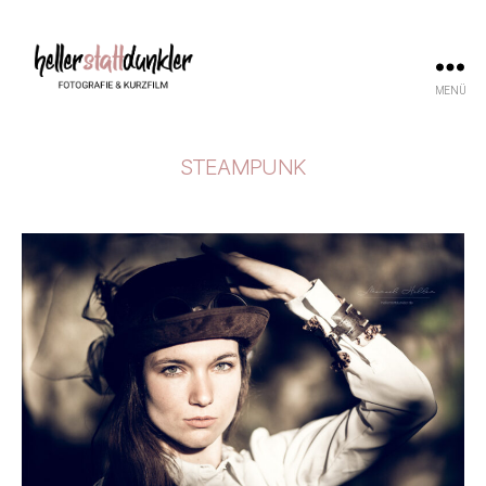
MENÜ
helllerstattdunkler
|
FOTO
STEAMPUNK
Kategorien
&
FILM